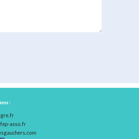
iens :
gre.fr
fep-asso.fr
esgauchers.com