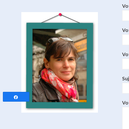
Vo
Vot
Vo
Su
Partagez
Vo