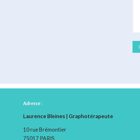
Adresse :
Laurence Bleines | Graphotérapeute
10 rue Brémontier
75017 PARIS