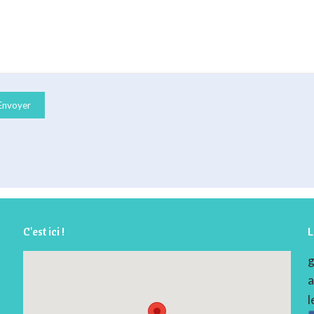
C'est ici !
L
g
a
l